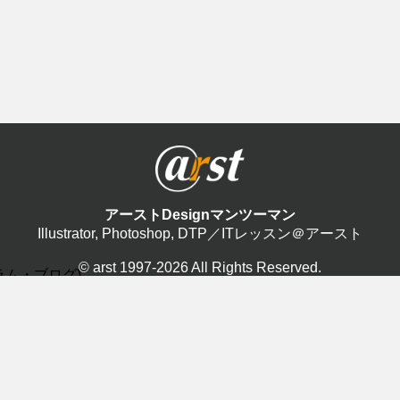
アーストDesignマンツーマン
Illustrator, Photoshop, DTP／ITレッスン＠アースト
© arst 1997-2026 All Rights Reserved.
(コラム・ブログ)
ン紹介
ユーザーの声
トピッ
総合基礎(0)
Illustratorの声(0)
Illus
rator(29)
Photoshopの声(1)
Phot
oshop(3)
InDesignの声(0)
InDe